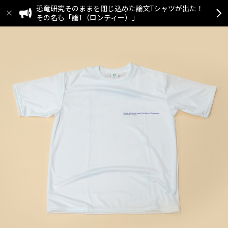
恐竜研究そのままを閉じ込めた論文Tシャツが出た！
その名も「論T（ロンティー）」