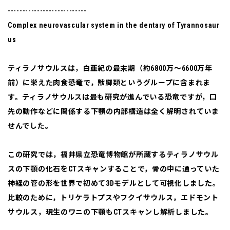
---------------------------
Complex neurovascular system in the dentary of Tyrannosaur
us
ティラノサウルスは，白亜紀の最末期（約6800万～6600万年
前）に栄えた肉食恐竜で，獣脚類というグループに含まれま
す。ティラノサウルスは最も研究が進んでいる恐竜ですが，口
先の動作などに関係する下顎の内部構造は全く解明されていま
せんでした。
この研究では，福井県立恐竜博物館が所蔵するティラノサウル
スの下顎の化石をCTスキャンすることで，骨の中に通っていた
神経の管の形を世界で初めて3Dモデルとして可視化しました。
比較のために，トリケラトプスやフクイサウルス，エドモント
サウルス，現生のワニの下顎もCTスキャンし解析しました。